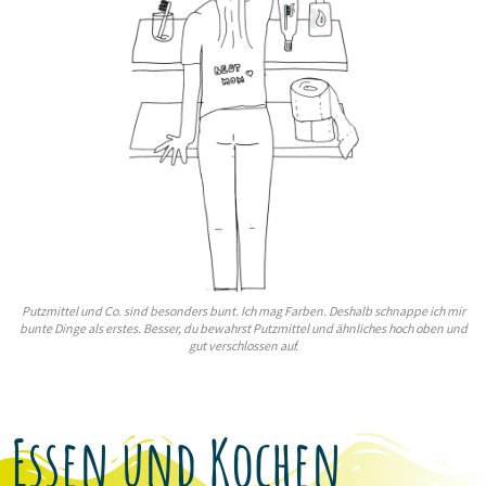
Putzmittel und Co. sind besonders bunt. Ich mag Farben. Deshalb schnappe ich mir
bunte Dinge als erstes. Besser, du bewahrst Putzmittel und ähnliches hoch oben und
gut verschlossen auf.
Essen und Kochen